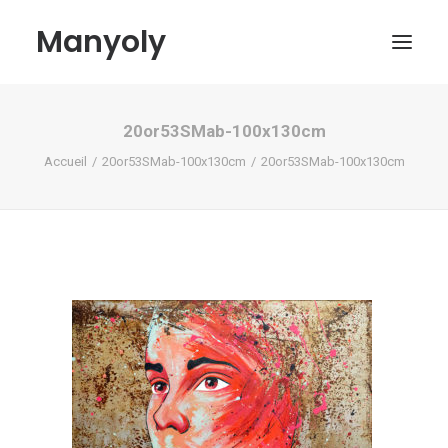
Manyoly
20or53SMab-100x130cm
Tableaux
Accueil
20or53SMab-100x130cm
20or53SMab-100x130cm
Dans la rue
Projets contemporains
Biographie et Actualités
Boutique
Contact
Mon compte