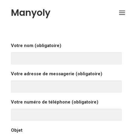
Manyoly
Paintings
Votre nom (obligatoire)
Street Art
Contemporary projects
Votre adresse de messagerie (obligatoire)
Biography & Exhibitions
Boutique
Contact
Votre numéro de téléphone (obligatoire)
My account
Objet