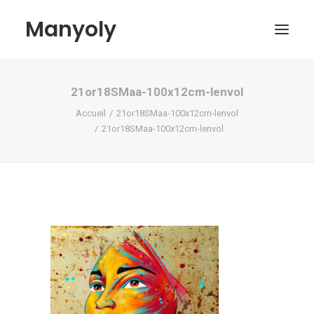
Manyoly
21or18SMaa-100x12cm-lenvol
Tableaux
Accueil
21or18SMaa-100x12cm-lenvol
Dans la rue
21or18SMaa-100x12cm-lenvol
Projets contemporains
Biographie et Actualités
Boutique
Contact
Mon compte