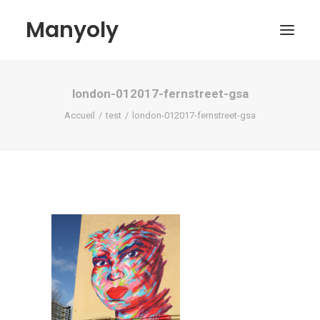
Manyoly
london-012017-fernstreet-gsa
Tableaux
Accueil
test
london-012017-fernstreet-gsa
Dans la rue
Projets contemporains
Biographie et Actualités
Boutique
Contact
Mon compte