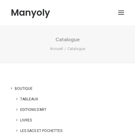
Manyoly
Catalogue
Tableaux
Accueil
Catalogue
Dans la rue
Projets contemporains
Biographie et Actualités
Boutique
BOUTIQUE
Contact
TABLEAUX
Mon compte
EDITIONS D’ART
LIVRES
LES SACS ET POCHETTES