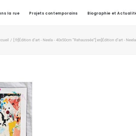
ns la rue
Projets contemporains
Biographie et Actualit
cueil
[:fr]Édition d'art - Neela - 40x50cm "Rehaussée"[:en]Édition d'art - Nee