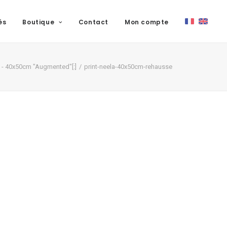
és
Boutique
Contact
Mon compte
la - 40x50cm "Augmented"[:]
print-neela-40x50cm-rehausse