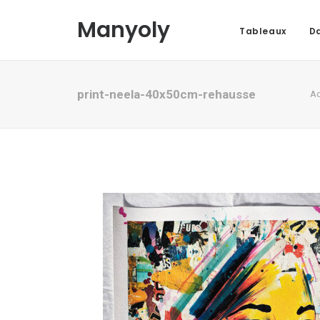
Manyoly
Tableaux
Da
print-neela-40x50cm-rehausse
Ac