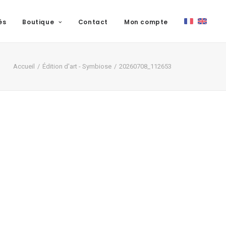
és
Boutique
Contact
Mon compte
Accueil
Édition d'art - Symbiose
20260708_112653