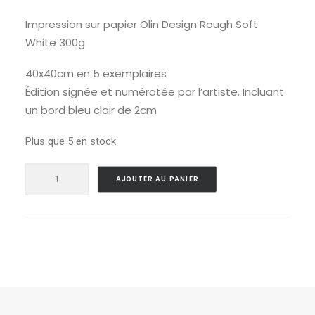
Impression sur papier Olin Design Rough Soft
White 300g
40x40cm en 5 exemplaires
Édition signée et numérotée par l’artiste. Incluant
un bord bleu clair de 2cm
Plus que 5 en stock
quantité
AJOUTER AU PANIER
de
Édition
d'art
-
Bois
dormant
carré