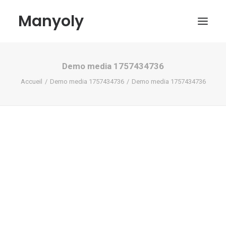
Manyoly
Demo media 1757434736
Tableaux
Accueil
Demo media 1757434736
Demo media 1757434736
Dans la rue
Projets contemporains
Biographie et Actualités
Boutique
Contact
Mon compte