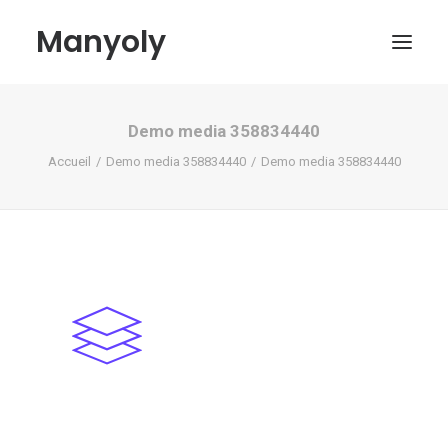
Manyoly
Demo media 358834440
Tableaux
Accueil
Demo media 358834440
Demo media 358834440
Dans la rue
Projets contemporains
Biographie et Actualités
Boutique
Contact
Mon compte