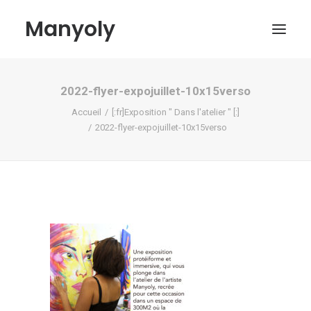
Manyoly
2022-flyer-expojuillet-10x15verso
Tableaux
Accueil
[:fr]Exposition " Dans l'atelier " [:]
Dans la rue
2022-flyer-expojuillet-10x15verso
Projets contemporains
Biographie et Actualités
Boutique
Contact
Mon compte