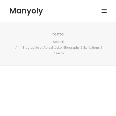
Manyoly
recto
Tableaux
Accueil
Dans la rue
[:fr]Biographie et Actualités[:en]Biography & Exhibitions[:]
recto
Projets contemporains
Biographie et Actualités
Boutique
Contact
Mon compte