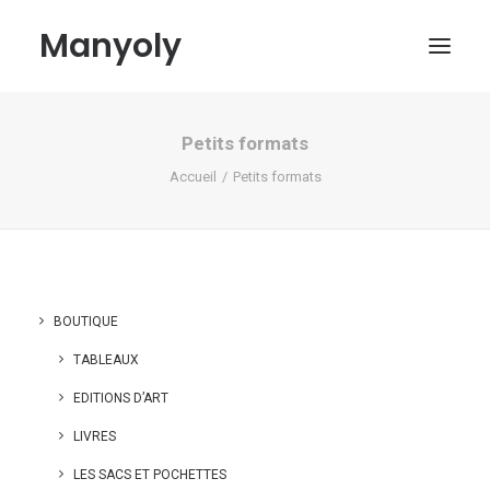
Manyoly
Petits formats
Tableaux
Accueil
Petits formats
Dans la rue
Projets contemporains
Biographie et Actualités
Boutique
BOUTIQUE
Contact
TABLEAUX
Mon compte
EDITIONS D’ART
LIVRES
LES SACS ET POCHETTES