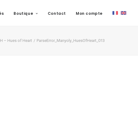
és
Boutique
Contact
Mon compte
H – Hues of Heart
ParseError_Manyoly_HuesOfHeart_013