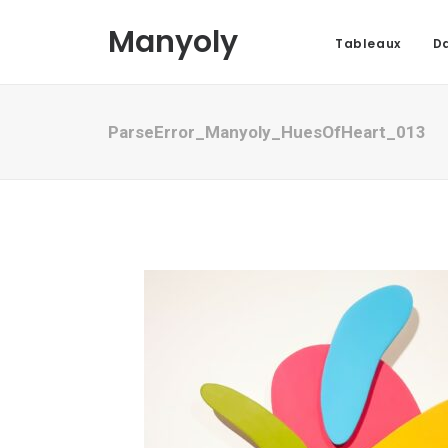
Manyoly
Tableaux
Da
ParseError_Manyoly_HuesOfHeart_013