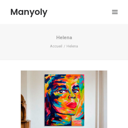
Manyoly
Helena
Tableaux
Accueil
Helena
Dans la rue
Projets contemporains
Biographie et Actualités
Boutique
Contact
Mon compte