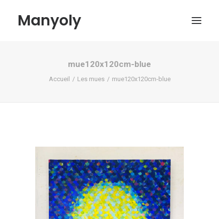
Manyoly
mue120x120cm-blue
Tableaux
Accueil
Les mues
mue120x120cm-blue
Dans la rue
Projets contemporains
Biographie et Actualités
Boutique
Contact
Mon compte