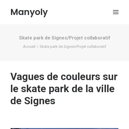
Manyoly
Skate park de Signes/Projet collaboratif
Tableaux
Accueil
Skate park de Signes/Projet collaboratif
Dans la rue
Projets contemporains
Biographie et Actualités
Vagues de couleurs sur
Boutique
le skate park de la ville
Contact
de Signes
Mon compte