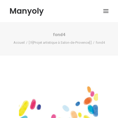
Manyoly
fond4
Tableaux
Accueil
[:fr]Projet artistique à Salon-de-Provence[:]
fond4
Dans la rue
Projets contemporains
Biographie et Actualités
Boutique
Contact
Mon compte