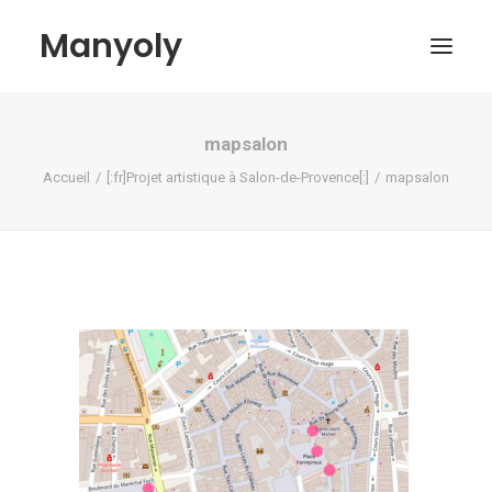
Manyoly
mapsalon
Tableaux
Accueil
[:fr]Projet artistique à Salon-de-Provence[:]
mapsalon
Dans la rue
Projets contemporains
Biographie et Actualités
Boutique
Contact
Mon compte