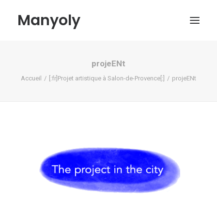
Manyoly
projeENt
Tableaux
Accueil
[:fr]Projet artistique à Salon-de-Provence[:]
projeENt
Dans la rue
Projets contemporains
Biographie et Actualités
Boutique
Contact
Mon compte