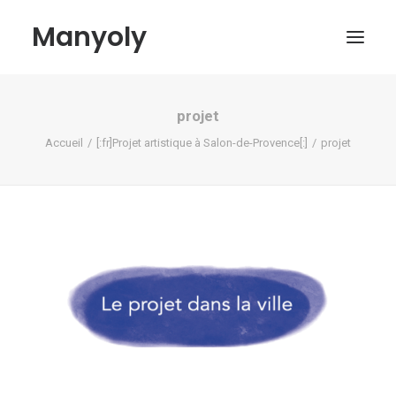
Manyoly
projet
Tableaux
Accueil
[:fr]Projet artistique à Salon-de-Provence[:]
projet
Dans la rue
Projets contemporains
Biographie et Actualités
Boutique
Contact
Mon compte