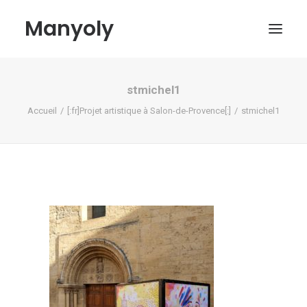
Manyoly
stmichel1
Tableaux
Accueil
[:fr]Projet artistique à Salon-de-Provence[:]
stmichel1
Dans la rue
Projets contemporains
Biographie et Actualités
Boutique
Contact
Mon compte