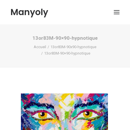
Manyoly
13or83M-90×90-hypnotique
Tableaux
Accueil
13or83M-90x90-hypnotique
Dans la rue
13or83M-90×90-hypnotique
Projets contemporains
Biographie et Actualités
Boutique
Contact
Mon compte