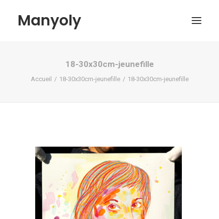
Manyoly
18-30x30cm-jeunefille
Tableaux
Accueil
18-30x30cm-jeunefille
18-30x30cm-jeunefille
Dans la rue
Projets contemporains
Biographie et Actualités
Boutique
Contact
Mon compte