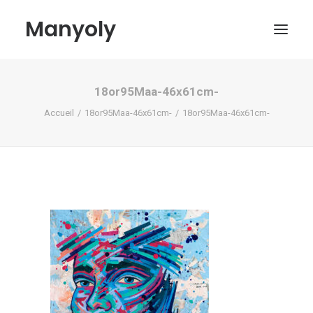
Manyoly
18or95Maa-46x61cm-
Tableaux
Accueil
18or95Maa-46x61cm-
18or95Maa-46x61cm-
Dans la rue
Projets contemporains
Biographie et Actualités
Boutique
Contact
Mon compte