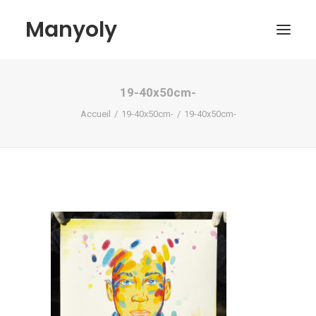
Manyoly
19-40x50cm-
Tableaux
Accueil
19-40x50cm-
19-40x50cm-
Dans la rue
Projets contemporains
Biographie et Actualités
Boutique
Contact
Mon compte