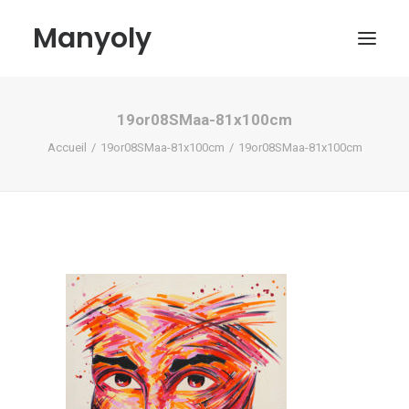
Manyoly
19or08SMaa-81x100cm
Tableaux
Accueil
19or08SMaa-81x100cm
19or08SMaa-81x100cm
Dans la rue
Projets contemporains
Biographie et Actualités
Boutique
Contact
Mon compte