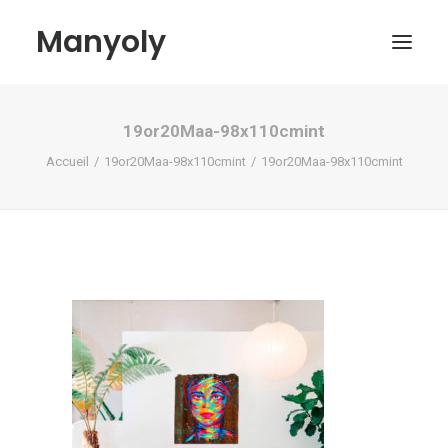
Manyoly
19or20Maa-98x110cmint
Tableaux
Accueil
19or20Maa-98x110cmint
19or20Maa-98x110cmint
Dans la rue
Projets contemporains
Biographie et Actualités
Boutique
Contact
Mon compte