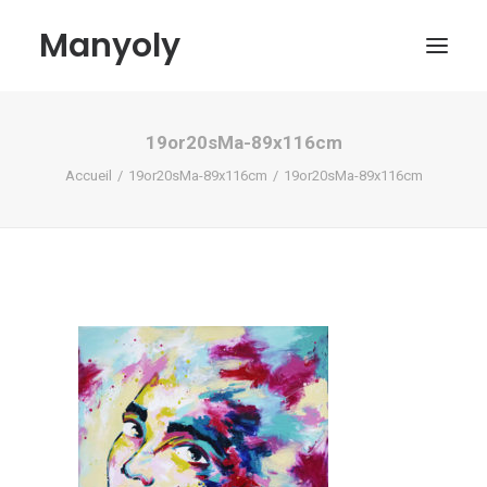
Manyoly
19or20sMa-89x116cm
Tableaux
Accueil
19or20sMa-89x116cm
19or20sMa-89x116cm
Dans la rue
Projets contemporains
Biographie et Actualités
Boutique
Contact
Mon compte