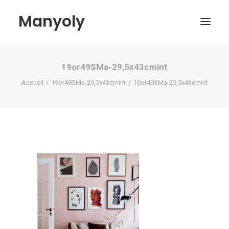
Manyoly
19or49SMa-29,5x43cmint
Tableaux
Accueil
19or49SMa-29,5x43cmint
19or49SMa-29,5x43cmint
Dans la rue
Projets contemporains
Biographie et Actualités
Boutique
Contact
Mon compte