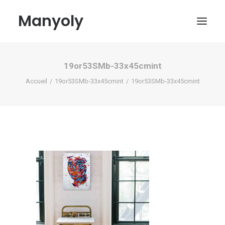
Manyoly
19or53SMb-33x45cmint
Tableaux
Accueil
19or53SMb-33x45cmint
19or53SMb-33x45cmint
Dans la rue
Projets contemporains
Biographie et Actualités
Boutique
Contact
Mon compte