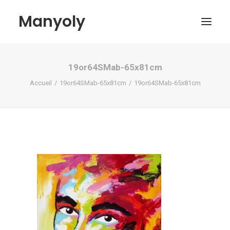
Manyoly
19or64SMab-65x81cm
Tableaux
Accueil
19or64SMab-65x81cm
19or64SMab-65x81cm
Dans la rue
Projets contemporains
Biographie et Actualités
Boutique
Contact
Mon compte