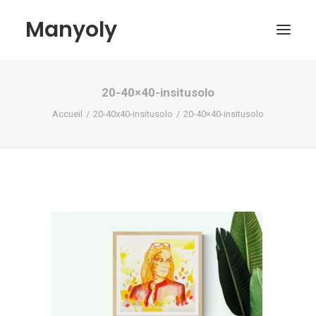
Manyoly
20-40×40-insitusolo
Tableaux
Accueil
20-40x40-insitusolo
20-40×40-insitusolo
Dans la rue
Projets contemporains
Biographie et Actualités
Boutique
Contact
Mon compte