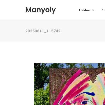
Manyoly
Tableaux
Da
20250611_115742