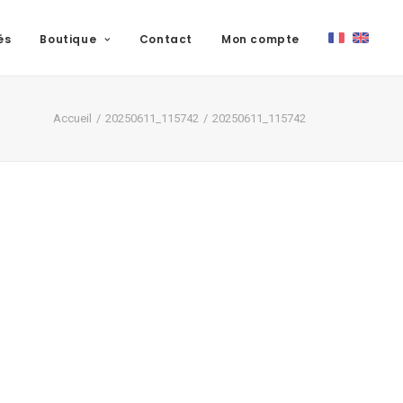
és
Boutique
Contact
Mon compte
Accueil
20250611_115742
20250611_115742