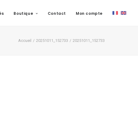
és
Boutique
Contact
Mon compte
Accueil
20251011_152733
20251011_152733