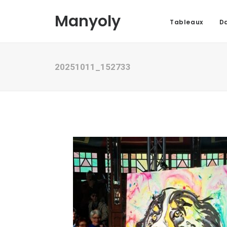
Manyoly
Tableaux
Da
20251011_152733