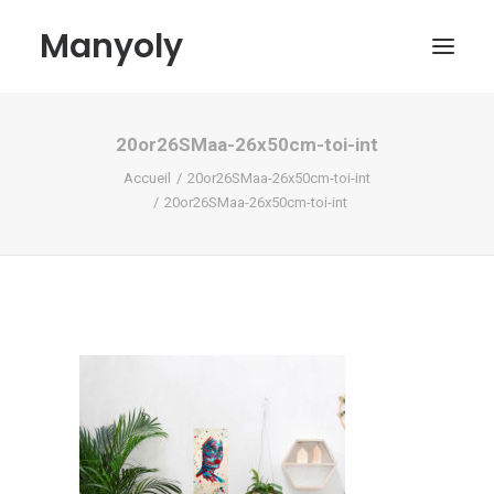
Manyoly
20or26SMaa-26x50cm-toi-int
Tableaux
Accueil
20or26SMaa-26x50cm-toi-int
Dans la rue
20or26SMaa-26x50cm-toi-int
Projets contemporains
Biographie et Actualités
Boutique
Contact
Mon compte