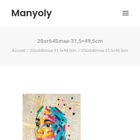
Manyoly
20or64Smaa-31,5×49,5cm
Tableaux
Accueil
20or64Smaa-31,5x49,5cm
20or64Smaa-31,5×49,5cm
Dans la rue
Projets contemporains
Biographie et Actualités
Boutique
Contact
Mon compte