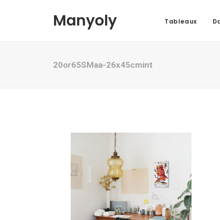
Manyoly
Tableaux
Da
20or65SMaa-26x45cmint