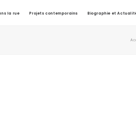
ns la rue
Projets contemporains
Biographie et Actualit
Acc