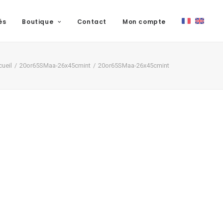
és
Boutique
Contact
Mon compte
ueil
20or65SMaa-26x45cmint
20or65SMaa-26x45cmint