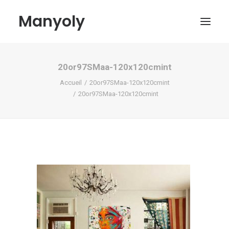
Manyoly
20or97SMaa-120x120cmint
Tableaux
Accueil
20or97SMaa-120x120cmint
Dans la rue
20or97SMaa-120x120cmint
Projets contemporains
Biographie et Actualités
Boutique
Contact
Mon compte