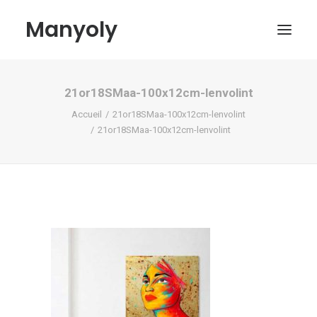
Manyoly
21or18SMaa-100x12cm-lenvolint
Tableaux
Accueil
21or18SMaa-100x12cm-lenvolint
Dans la rue
21or18SMaa-100x12cm-lenvolint
Projets contemporains
Biographie et Actualités
Boutique
Contact
Mon compte