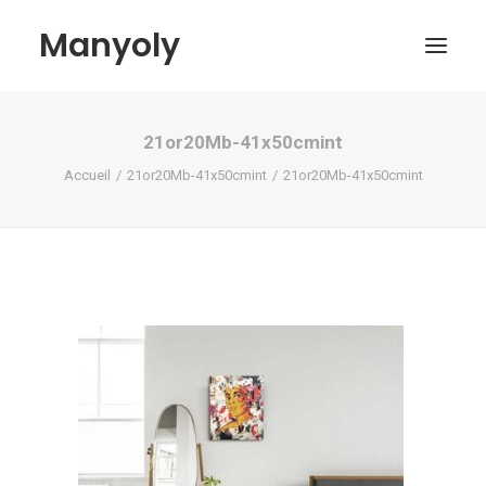
Manyoly
21or20Mb-41x50cmint
Tableaux
Accueil
21or20Mb-41x50cmint
21or20Mb-41x50cmint
Dans la rue
Projets contemporains
Biographie et Actualités
Boutique
Contact
Mon compte