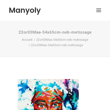
Manyoly
22or03Maa-54x65cm-neb-metissage
Tableaux
Accueil
22or03Maa-54x65cm-neb-metissage
Dans la rue
22or03Maa-54x65cm-neb-metissage
Projets contemporains
Biographie et Actualités
Boutique
Contact
Mon compte