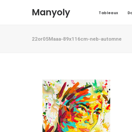
Manyoly
Tableaux
Da
22or05Maaa-89x116cm-neb-automne