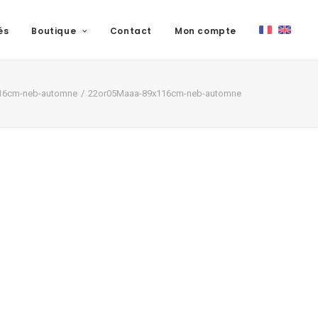
és
Boutique
Contact
Mon compte
16cm-neb-automne
22or05Maaa-89x116cm-neb-automne