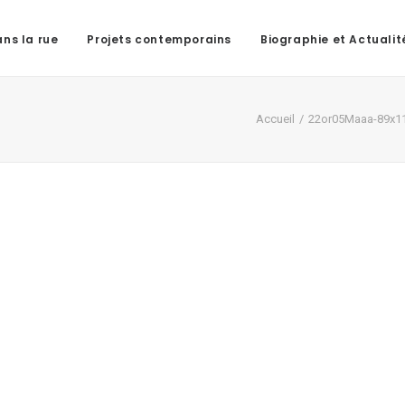
ns la rue
Projets contemporains
Biographie et Actualit
Accueil
22or05Maaa-89x1