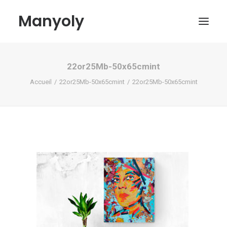
Manyoly
22or25Mb-50x65cmint
Tableaux
Accueil
22or25Mb-50x65cmint
22or25Mb-50x65cmint
Dans la rue
Projets contemporains
Biographie et Actualités
Boutique
Contact
Mon compte