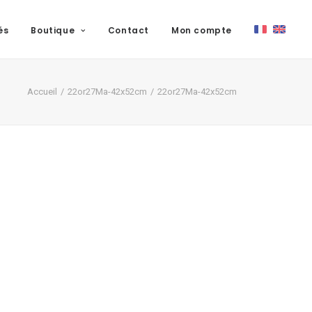
és
Boutique
Contact
Mon compte
Accueil
22or27Ma-42x52cm
22or27Ma-42x52cm