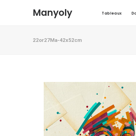
Manyoly
Tableaux
Da
22or27Ma-42x52cm