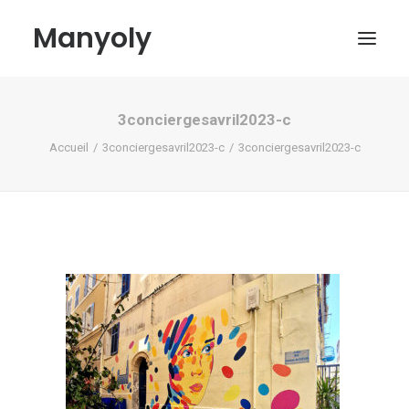
Manyoly
3conciergesavril2023-c
Tableaux
Accueil
3conciergesavril2023-c
3conciergesavril2023-c
Dans la rue
Projets contemporains
Biographie et Actualités
Boutique
Contact
Mon compte