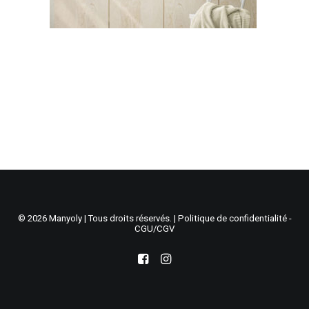
Recherche
Panier
© 2026 Manyoly | Tous droits réservés. |
Politique de confidentialité -
CGU/CGV