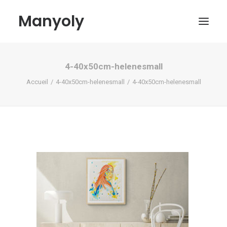
Manyoly
4-40x50cm-helenesmall
Tableaux
Accueil
4-40x50cm-helenesmall
4-40x50cm-helenesmall
Dans la rue
Projets contemporains
Biographie et Actualités
Boutique
Contact
Mon compte