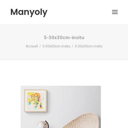
Manyoly
5-30x30cm-insitu
Tableaux
Accueil
5-30x30cm-insitu
5-30x30cm-insitu
Dans la rue
Projets contemporains
Biographie et Actualités
Boutique
Contact
Mon compte