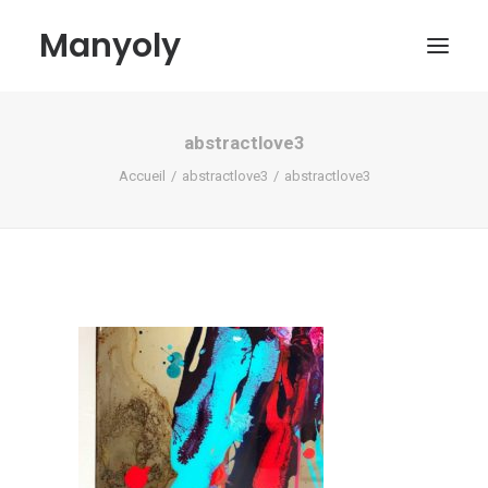
Manyoly
abstractlove3
Tableaux
Accueil
abstractlove3
abstractlove3
Dans la rue
Projets contemporains
Biographie et Actualités
Boutique
Contact
Mon compte