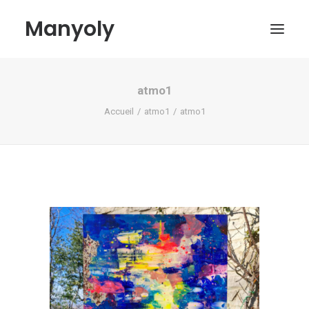
Manyoly
atmo1
Tableaux
Accueil
atmo1
atmo1
Dans la rue
Projets contemporains
Biographie et Actualités
Boutique
Contact
Mon compte